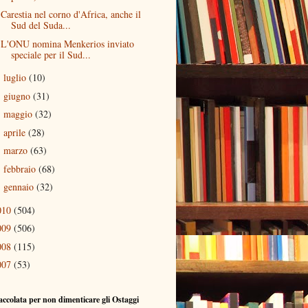
Carestia nel corno d'Africa, anche il
Sud del Suda...
L'ONU nomina Menkerios inviato
speciale per il Sud...
luglio
(10)
►
giugno
(31)
►
maggio
(32)
►
aprile
(28)
►
marzo
(63)
►
febbraio
(68)
►
gennaio
(32)
►
010
(504)
009
(506)
008
(115)
007
(53)
accolata per non dimenticare gli Ostaggi