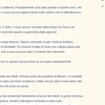
no conferma. Probabilmente sarà stato portato in quelle zone, che
 ci sono ancora legami tribali molto solidi e che lo difenderanno
, è Sirte: ci sono anche i tornado della Royal Air Force che
secondo quanto si apprende dalle agenzie...
un luogo diverso. Stanno cercando in tutti i modi di facilitare
ti di Gheddafi. Poi rimarrà il tratto di costa che collega Zawia alla
 che si trova ancora sotto il controllo del colonnello.
e, non si capisce ancora bene se sia stata completamente
utto dai ribelli. Rimane parte del quartiere di Buslim, si combatte
 stata una forte resistenza. Il fatto che poi tutto il resto della città
 dire che essa sia sicura.
 stia evolvendo nettamente a favore dei ribelli, la gente continua
i guerra, mentre a Bengasi è arrivata un’altra nave