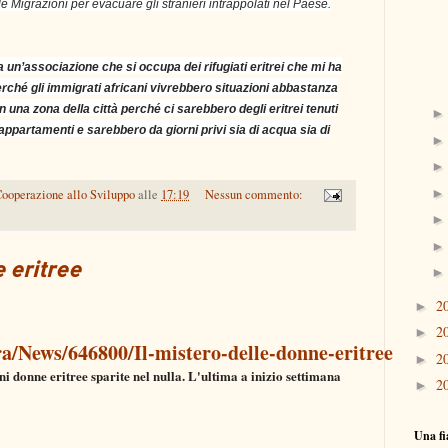
e Migrazioni per evacuare gli stranieri intrappolati nel Paese.
 da un’associazione che si occupa dei rifugiati eritrei che mi ha
 perché gli immigrati africani vivrebbero situazioni abbastanza
n una zona della città perché ci sarebbero degli eritrei tenuti
ni appartamenti e sarebbero da giorni privi sia di acqua sia di
ooperazione allo Sviluppo
alle
17:19
Nessun commento:
e eritree
2
►
2
►
ra/News/646800/Il-mistero-delle-donne-eritree
2
►
i donne eritree sparite nel nulla. L'ultima a inizio settimana
2
►
Una fi