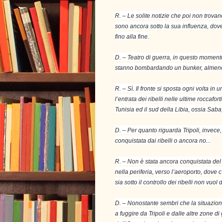
R. – Le solite notizie che poi non trova
sono ancora sotto la sua influenza, dove
fino alla fine.
D. – Teatro di guerra, in questo momento
stanno bombardando un bunker, almeno 
R. – Sì. Il fronte si sposta ogni volta in 
l’entrata dei ribelli nelle ultime roccafor
Tunisia ed il sud della Libia, ossia Saba,
D. – Per quanto riguarda Tripoli, invec
conquistata dai ribelli o ancora no...
R. – Non è stata ancora conquistata del t
nella periferia, verso l’aeroporto, dove c’è
sia sotto il controllo dei ribelli non vuol
D. – Nonostante sembri che la situazione
a fuggire da Tripoli e dalle altre zone d