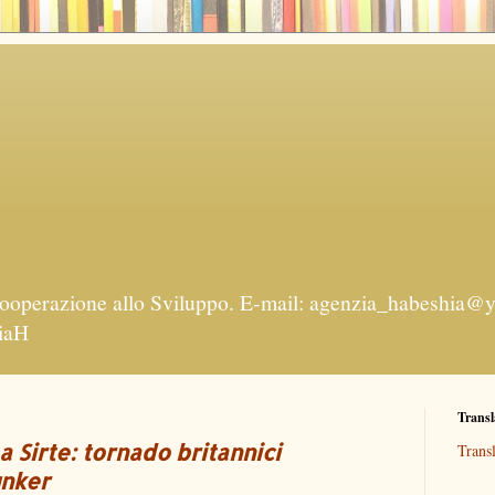
ooperazione allo Sviluppo. E-mail: agenzia_habeshia@y
ziaH
Transl
 Sirte: tornado britannici
Transl
unker