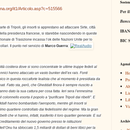
Sosten
na.org/it1/Articolo.asp?c=515566
Per i
Banca
rte di Tripoli, gli insorti si apprestano ad attaccare Sirte, città
IBAN
 della presidenza francese, si starebbe nascondendo in queste
azionale di Trasizione incassa l’ok delle Nazioni Unite per lo
BIC S
ollari. Il punto nel servizio di
Marco Guerra
:
Agenzi
ittà costiera dove si sono concentrate le ultime truppe fedeli al
Ho
nnici hanno attaccato un vasto bunker dell’ex rais. Fonti
ibico in questa roccaforte lealista che al momento è presidiata da
Pr
ati. Fatto sta, però, che Gheddafi finora è sempre riuscito a
Ab
 hanno dato la sua cattura per cosa fatta. Ieri sera l’ennesima
Li
 colonnello esorta il popolo a “purificare Tripoli dai ribelli”. E
Li
ddafi hanno bombardato l'aeroporto, mentre gli insorti si
Vi
imo quartiere controllato dai fedelissimi del regime. Ma la gran
belli che vi hanno, infatti, trasferito il loro quartier generale. E sul
Archiv
accreditamento del nuovo governo presso le istituzioni
ell’Onu ha sbloccato 1,5 miliardi di dollari di beni libici per la