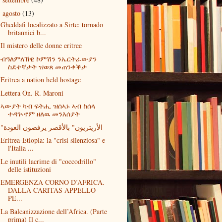
►
agosto
(13)
▼
Gheddafi localizzato a Sirte: tornado
britannici b...
Il mistero delle donne eritree
ብዓለምለኸዊ ኮምሽን ንኤርትራውያን
ስደተኛታት ዝወጸ መጠንቀቕታ
Eritrea a nation held hostage
Lettera On. R. Maroni
ኣውያት ካብ ፍትሒ ዝሰኣኑ ኣብ ከሰላ
ተዳጒኖም ዘለዉ መንእሰያት
"الأريتريون" بالأقصر يرفضون العودة
Eritrea-Etiopia: la "crisi silenziosa" e
l'Italia ...
Le inutili lacrime di "coccodrillo"
delle istituzioni
EMERGENZA CORNO D’AFRICA.
DALLA CARITAS APPELLO
PE...
La Balcanizzazione dell’Africa. (Parte
prima) Il c...