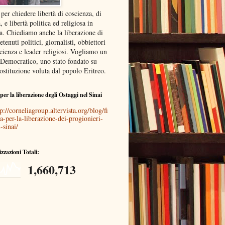
 per chiedere libertà di coscienza, di
, e libertà politica ed religiosa in
ea. Chiediamo anche la liberazione di
detenuti politici, giornalisti, obbiettori
cienza e leader religiosi. Vogliamo un
 Democratico, uno stato fondato su
ostituzione voluta dal popolo Eritreo.
per la liberazione degli Ostaggi nel Sinai
p://corneliagroup.altervista.org/blog/fi
a-per-la-liberazione-dei-progionieri-
-sinai/
izzazioni Totali:
1,660,713