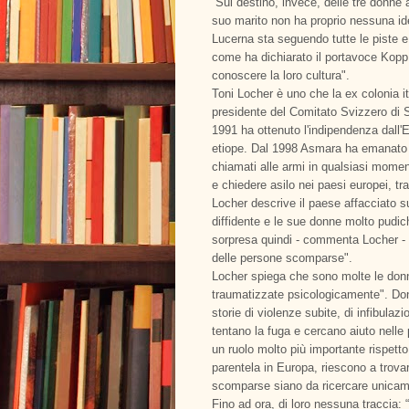
Sul destino, invece, delle tre donne 
suo marito non ha proprio nessuna id
Lucerna sta seguendo tutte le piste e 
come ha dichiarato il portavoce Kopp a
conoscere la loro cultura".
Toni Locher è uno che la ex colonia 
presidente del Comitato Svizzero di Sos
1991 ha ottenuto l'indipendenza dall'Et
etiope. Dal 1998 Asmara ha emanato l
chiamati alle armi in qualsiasi momen
e chiedere asilo nei paesi europei, tra
Locher descrive il paese affacciato s
diffidente e le sue donne molto pudic
sorpresa quindi - commenta Locher - s
delle persone scomparse".
Locher spiega che sono molte le donne
traumatizzate psicologicamente". Donn
storie di violenze subite, di infibula
tentano la fuga e cercano aiuto nelle p
un ruolo molto più importante rispetto
parentela in Europa, riescono a trovar
scomparse siano da ricercare unicame
Fino ad ora, di loro nessuna traccia: