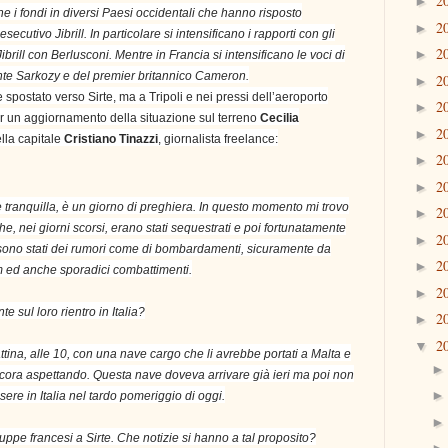
2
►
e i fondi in diversi Paesi occidentali che hanno risposto
2
►
ecutivo Jibrill. In particolare si intensificano i rapporti con gli
2
►
 Jibrill con Berlusconi. Mentre in Francia si intensificano le voci di
ente Sarkozy e del premier britannico Cameron.
2
►
e spostato verso Sirte, ma a Tripoli e nei pressi dell’aeroporto
2
►
Per un aggiornamento della situazione sul terreno
Cecilia
2
►
lla capitale
Cristiano Tinazzi
, giornalista freelance:
2
►
2
►
e tranquilla, è un giorno di preghiera. In questo momento mi trovo
2
►
 che, nei giorni scorsi, erano stati sequestrati e poi fortunatamente
2
►
 Ci sono stati dei rumori come di bombardamenti, sicuramente da
2
►
im ed anche sporadici combattimenti.
2
►
te sul loro rientro in Italia?
2
►
2
▼
tina, alle 10, con una nave cargo che li avrebbe portati a Malta e
ncora aspettando. Questa nave doveva arrivare già ieri ma poi non
ere in Italia nel tardo pomeriggio di oggi.
ruppe francesi a Sirte. Che notizie si hanno a tal proposito?