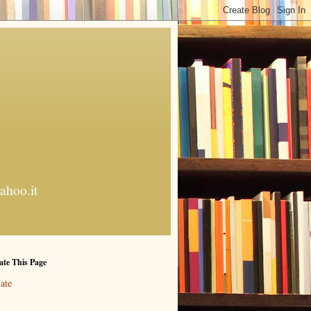
ahoo.it
ate This Page
ate