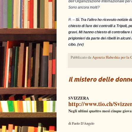
dell’Organizzazione Internazionale per l
Sono ancora molti?
R. –
Sì. Tra l’altro ho ricevuto notizie
chiesto di fare dei controlli a Tripoli,
gravi. Mi hanno chiesto di controllare i
prigionieri da parte dei ribelli in alcu
cibo. (vv)
Pubblicato da
Agenzia Habeshia per la C
Il mistero delle donn
SVIZZERA
http://www.tio.ch/Svizze
Negli ultimi quattro mesi cinque giovan
di Paolo D'Angelo