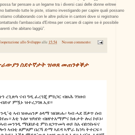
possa far pensare a un legame tra i diversi casi delle donne eritree
 battendo tutte le piste, stiamo investigando per capire quali possano
stiamo collaborando con le altre polizie in cantoni dove si registrano
ntattando l'ambasciata d'Eritrea per cercare di capire se è possibile
parenti che abitano laggiù”.
ooperazione allo Sviluppo
alle
15:54
Nessun commento:
ትራውያን ስደተኛታት ዝወጸ መጠንቀቕታ
ን ረጊጽካ ናብ ዓዲ ፈረንጂ ምስጋር ብዙሕ ገንዘብ
 ብድሆ ምዃኑ ዝተረጋገጸ ኢዩ።
ክንዲ
’ቲ
ኣ
ብ
ዝወጠንዎ ዕላማ ዝበጽሑ፡ ካብ ሓደ ሸቃጥ ሰብ
ሽየጡ። እቲ ጉዕዞ ዝካየድ ብዘየተአማምና ክፉታት ሎሪ ኮይኑ፡
ኣብ መንገዲ ማህሰይቲ ምስ ዘጋጥመካ ወይ ከአ ብስንኩፍና
ሎን ኣብቲ ጸምጸም በረኻ ድማ ኣደዳ ኣሞራ ኬንካ ትተርፍ።
 ኮይኑ እኽለ ማይን’ውን ኣዝዩ ውሱን ኢዩ። ኣብ’ዚ ሓደገኛ