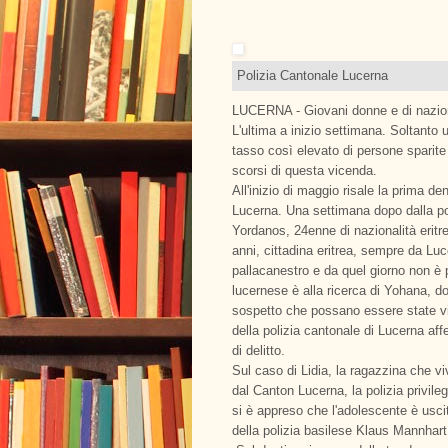
Polizia Cantonale Lucerna
LUCERNA - Giovani donne e di nazio
L'ultima a inizio settimana. Soltanto
tasso così elevato di persone sparite 
scorsi di questa vicenda.
All'inizio di maggio risale la prima 
Lucerna. Una settimana dopo dalla po
Yordanos, 24enne di nazionalità eri
anni, cittadina eritrea, sempre da Luc
pallacanestro e da quel giorno non è pi
lucernese è alla ricerca di Yohana, d
sospetto che possano essere state vi
della polizia cantonale di Lucerna a
di delitto.
Sul caso di Lidia, la ragazzina che v
dal Canton Lucerna, la polizia privilegi
si è appreso che l'adolescente è uscit
della polizia basilese Klaus Mannhart 