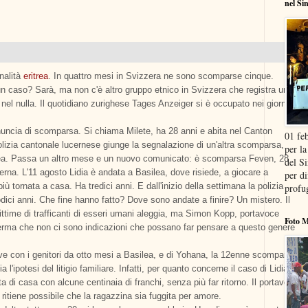
nel Si
nalità
eritrea
. In quattro mesi in Svizzera ne sono scomparse cinque.
 un caso? Sarà, ma non c'è altro gruppo etnico in Svizzera che registra un
nel nulla. Il quotidiano zurighese Tages Anzeiger si è occupato nei giorni
denuncia di scomparsa. Si chiama Milete, ha 28 anni e abita nel Canton
01 fe
lizia cantonale lucernese giunge la segnalazione di un'altra scomparsa,
per la
trea. Passa un altro mese e un nuovo comunicato: è scomparsa Feven, 28
del S
erna. L'11 agosto Lidia è andata a Basilea, dove risiede, a giocare a
per di
ù tornata a casa. Ha tredici anni. E dall'inizio della settimana la polizia
profu
odici anni. Che fine hanno fatto? Dove sono andate a finire? Un mistero. Il
ttime di trafficanti di esseri umani aleggia, ma Simon Kopp, portavoce
Foto M
fferma che non ci sono indicazioni che possano far pensare a questo genere
ive con i genitori da otto mesi a Basilea, e di Yohana, la 12enne scomparsa
a l'ipotesi del litigio familiare. Infatti, per quanto concerne il caso di Lidia,
a di casa con alcune centinaia di franchi, senza più far ritorno. Il portavoce
ritiene possibile che la ragazzina sia fuggita per amore.