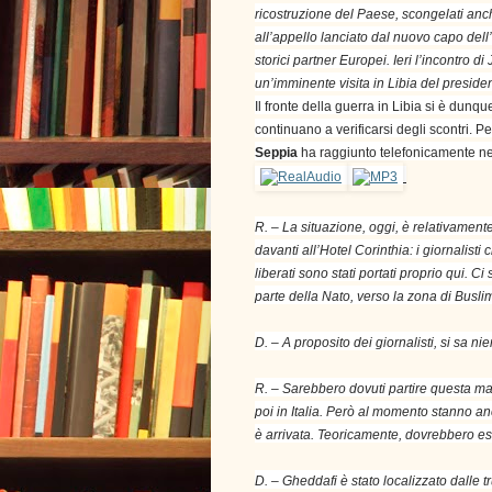
ricostruzione del Paese, scongelati anch
all’appello lanciato dal nuovo capo dell’es
storici partner Europei. Ieri l’incontro di
un’imminente visita in Libia del presid
Il fronte della guerra in Libia si è dunqu
continuano a verificarsi degli scontri. 
Seppia
ha raggiunto telefonicamente ne
R. – La situazione, oggi, è relativament
davanti all’Hotel Corinthia: i giornalisti
liberati sono stati portati proprio qui.
parte della Nato, verso la zona di Busl
D. – A proposito dei giornalisti, si sa nien
R. – Sarebbero dovuti partire questa mat
poi in Italia. Però al momento stanno a
è arrivata. Teoricamente, dovrebbero ess
D. – Gheddafi è stato localizzato dalle t