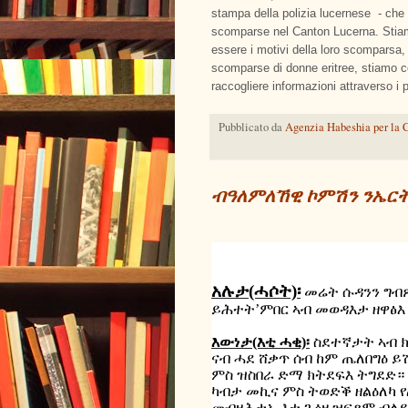
stampa della polizia lucernese - che 
scomparse nel Canton Lucerna. Stiamo
essere i motivi della loro scomparsa, 
scomparse di donne eritree, stiamo co
raccogliere informazioni attraverso i 
Pubblicato da
Agenzia Habeshia per la C
ብዓለምለኸዊ ኮምሽን ንኤር
አሉታ(ሓሶት)፡
መሬት ሱዳንን ግብጽ
ይሕተት’ምበር ኣብ መወዳእታ ዘዋፅእ
እውነታ(እቲ ሓቂ)፡
ስደተኛታት ኣብ 
ናብ ሓደ ሸቃጥ ሰብ ከም ጤለበግዕ ይ
ምስ ዝስበራ ድማ ክትደፍእ ትግደድ
።
ካብታ መኪና ምስ ትወድቕ ዘልዕለካ የ
መብዛሕታኡ እቲ ጉዕዞ ዝፍጸም ብለይቲ