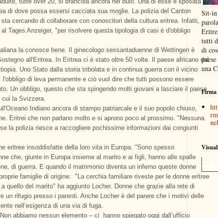
adulte, tutte over 20, si brancola ancora nel buio. Una di esse è sposata e
ea di dove possa essersi cacciata sua moglie. La polizia del Canton
Sit-in
sta cercando di collaborare con conoscitori della cultura eritrea. Infatti,
parola
l Tages Anzeiger, "per risolvere questa tipologia di casi è d'obbligo
Eritr
tutti 
di cos
italiana la conosce bene. Il ginecologo sessantaduenne di Wettingen è
paese
tegno all'Eritrea. In Eritrea ci è stato oltre 50 volte. Il paese africano dal
una C
iopia. Uno Stato dalla storia tribolata e in continua guerra con il vicino
'obbligo di leva permanente e ciò vuol dire che tutti possono essere
to. Un obbligo, questo che sta spingendo molti giovani a lasciare il paese
Firma 
 cui la Svizzera.
htt
ull'Oceano Indiano ancora di stampo patriarcale e il suo popolo chiuso,
rm
he. Eritrei che non parlano molto e si aprono poco al prossimo. "Nessuna
nel
e la polizia riesce a raccogliere pochissime informazioni dai congiunti
Visual
 eritree insoddisfatte della loro vita in Europa. "Sono spesso
e che, giunte in Europa insieme al marito e ai figli, hanno alle spalle
zione, di guerra. E quando il matrimonio diventa un inferno queste donne
roprie famiglie di origine: "La cerchia familiare riveste per le donne eritree
 a quello del marito" ha aggiunto Locher. Donne che grazie alla rete di
e un rifugio presso i parenti. Anche Locher è del parere che i motivi delle
nte nell’esigenza di una via di fuga.
 “Non abbiamo nessun elemento – ci hanno spiegato oggi dall’ufficio