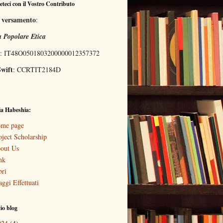
eteci con il Vostro Contributo
l versamento
:
 Popolare Etica
: IT48O0501803200000012357372
wift
: CCRTIT2184D
a Habeshia:
me page
oject Scholarship
out Us
nk
bri
aggi Effettuati
io blog