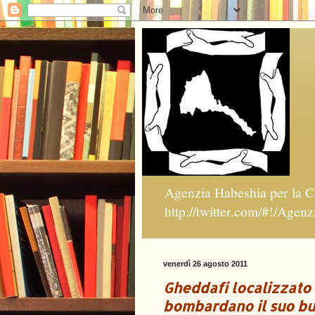
Agenzia Habeshia per la C
http://twitter.com/#!/Agen
venerdì 26 agosto 2011
Gheddafi localizzato a
bombardano il suo b