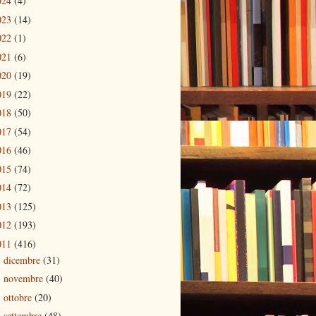
024
(4)
023
(14)
022
(1)
021
(6)
020
(19)
019
(22)
018
(50)
017
(54)
016
(46)
015
(74)
014
(72)
013
(125)
012
(193)
011
(416)
dicembre
(31)
►
novembre
(40)
►
ottobre
(20)
►
settembre
(48)