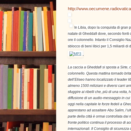
http://www.oecumene.radiovatica
In Libia, dopo la conquista di gran pa
natale di Gheddafi dove, secondo fonti
ore il colonnello. Intanto il Consiglio N
sblocco di beni libici per 1,5 miliardi di d
La caccia a Gheddafi si sposta a Sirte, c
colonnello. Questa mattina tornado brita
dell’Eliseo hanno localizzato il leader l
almeno 1500 miliziani e diversi carri arm
sfuggire ai ribelli che, più di una volta,
diffusione di un audio-messaggio in cui il
oggi nella capitale le forze fedeli a Ghe
apprestano ad assaltare Abu Salim, l’ult
parte della città è ormai controllata dai ri
fronte politico continua il processo di 
internazionali. Il Consiglio di sicurezza d