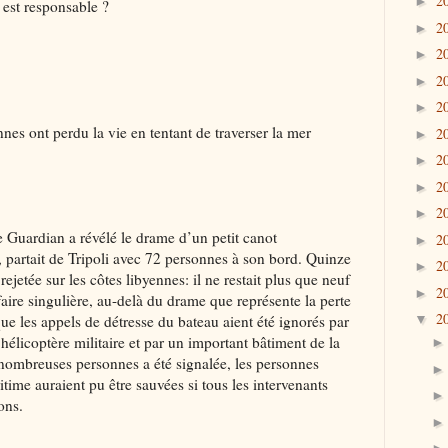
2
►
 est responsable ?
2
►
2
►
2
►
2
►
es ont perdu la vie en tentant de traverser la mer
2
►
2
►
2
►
2
►
e Guardian a révélé le drame d’un petit canot
2
►
 partait de Tripoli avec 72 personnes à son bord. Quinze
2
►
rejetée sur les côtes libyennes: il ne restait plus que neuf
2
►
faire singulière, au-delà du drame que représente la perte
2
 que les appels de détresse du bateau aient été ignorés par
▼
hélicoptère militaire et par un important bâtiment de la
 nombreuses personnes a été signalée, les personnes
time auraient pu être sauvées si tous les intervenants
ons.