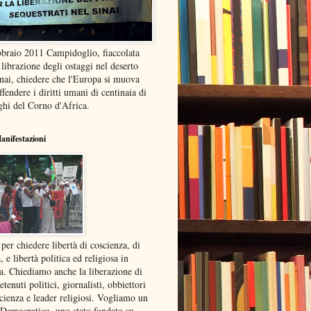
bbraio 2011 Campidoglio, fiaccolata
 librazione degli ostaggi nel deserto
inai, chiedere che l'Europa si muova
ffendere i diritti umani di centinaia di
ghi del Corno d'Africa.
anifestazioni
 per chiedere libertà di coscienza, di
, e libertà politica ed religiosa in
ea. Chiediamo anche la liberazione di
detenuti politici, giornalisti, obbiettori
cienza e leader religiosi. Vogliamo un
 Democratico, uno stato fondato su