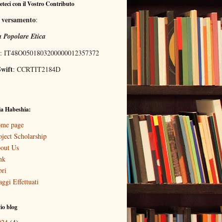
eteci con il Vostro Contributo
l versamento
:
 Popolare Etica
: IT48O0501803200000012357372
wift
: CCRTIT2184D
a Habeshia:
me page
oject Scholarship
out Us
nk
bri
aggi Effettuati
io blog