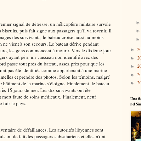
remier signal de détresse, un hélicoptère militaire survole
s biscuits, puis fait signe aux passagers qu’il va revenir. Il
nages des survivants, le bateau croise aussi au moins
 ne vient à son secours. Le bateau dérive pendant
2
►
iture, les gens commencent à mourir. Vers le dixième jour
agers ayant péri, un vaisseau non identifié avec des
2
►
ord passe tout près du bateau, assez près pour que les
2
►
n’ont pas été identifiés comme appartenant à une marine
2
►
jumelles et prendre des photos. Selon les témoins, malgré
2
le bâtiment de la marine s’éloigne. Finalement, le bateau
►
près 15 jours de mer. Les dix survivants ont été
st mort faute de soins médicaux. Finalement, neuf
Una fi
 fuir le pays.
nel Si
nventaire de défaillances. Les autorités libyennes sont
lsion de fait des passagers subsahariens et elles n’ont