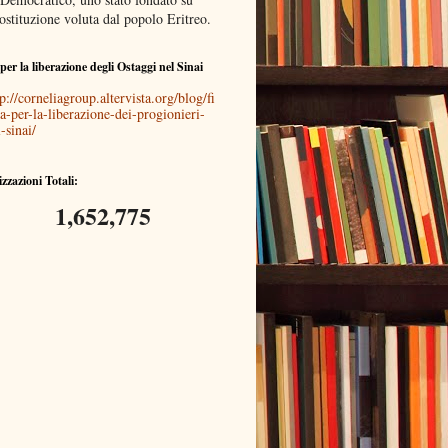
ostituzione voluta dal popolo Eritreo.
per la liberazione degli Ostaggi nel Sinai
p://corneliagroup.altervista.org/blog/fi
a-per-la-liberazione-dei-progionieri-
-sinai/
izzazioni Totali:
1,652,775