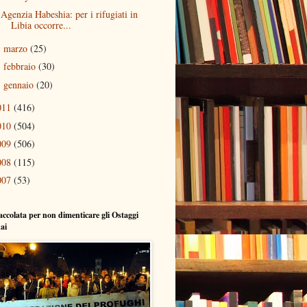
Agenzia Habeshia: per i rifugiati in
Libia occorre...
marzo
(25)
►
febbraio
(30)
►
gennaio
(20)
►
011
(416)
010
(504)
009
(506)
008
(115)
007
(53)
accolata per non dimenticare gli Ostaggi
nai