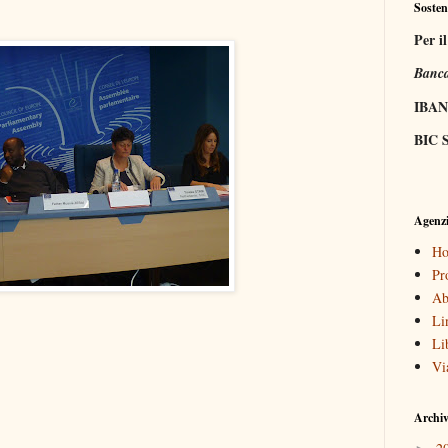
Sosten
Per i
Banca
IBAN
BIC S
Agenzi
Ho
Pr
Ab
Li
Li
Vi
Archiv