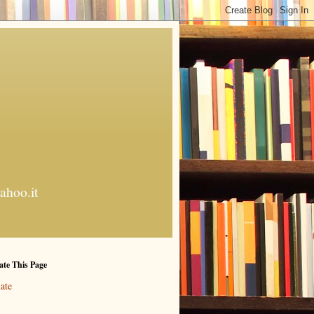
ahoo.it
ate This Page
ate