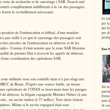
eur zone de recherche et de sauvetage ( SAR, Search and
montrés complètement indifférents à la vie des passagers,
 fourni le ravitaillement nécessaire.
01 fe
per la
del S
 position de l'embarcation et diffusé, d'une manière
per di
profu
 n'a pas veillé à ce que le sauvetage des passagers soit
navires proches de l'embarcation en détresse et de les
ople». Comme il était notoire que la zone SAR libyenne
Foto M
 qualité de premier Etat à recevoir les appels de détresse,
é d'une coordination des opérations SAR.
 zone militaire sous son contrôle mais n’a pas réagi aux
 MRCC de Rome. D'après une source fiable, au moins
Sit-in
t aux opérations de l’OTAN se trouvaient dans les parages
parola
el de détresse: la frégate espagnole Méndez Núñez (à une
Eritr
sini , un navire italien (à 37 milles). Tous deux étaient
tutti 
optères. Même si le navire espagnol était sous
di cos
ont ce navire et ceux dont les autres navires dans les
paese