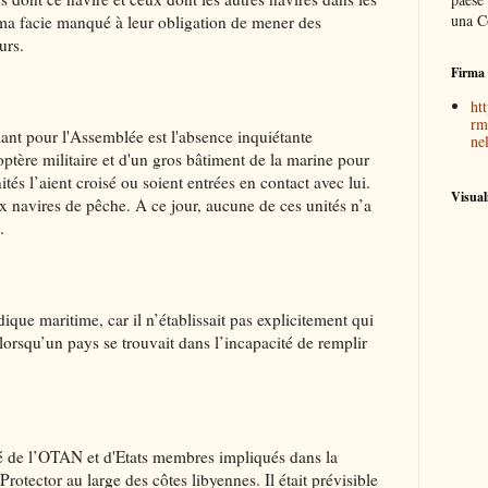
una C
ima facie manqué à leur obligation de mener des
urs.
Firma 
htt
rm
lant pour l'Assemblée est l'absence inquiétante
nel
coptère militaire et d'un gros bâtiment de la marine pour
tés l’aient croisé ou soient entrées en contact avec lui.
Visual
 navires de pêche. A ce jour, aucune de ces unités n’a
.
dique maritime, car il n’établissait pas explicitement qui
orsqu’un pays se trouvait dans l’incapacité de remplir
ôté de l’OTAN et d'Etats membres impliqués dans la
rotector au large des côtes libyennes. Il était prévisible