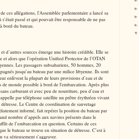
 de ces allégations, l'Assemblée parlementaire a lancé sa
i s’était passé et qui pouvait être responsable de ne pas
 à bord du bateau.
et d’autres sources émerge une histoire crédible. Elle se
ye et alors que l’opération Unified Protector de l’OTAN
libyennes. Les passagers subsahariens, 50 hommes, 20
agnés jusqu’au bateau par une milice libyenne. Ils sont
eur enlèvent la plupart de leurs provisions d’eau et de
us de monde possible à bord de l'embarcation. Après plus
ans carburant et avec peu de nourriture, peu d’eau et
 appelle par téléphone satellite un prêtre érythréen vivant
de détresse. Le Centre de coordination de sauvetage
atement informé, fait repérer la position du bateau par
 grand nombre d’appels aux navires présents dans le
affût de l’embarcation en question. Certains de ces
ue le bateau se trouve en situation de détresse. C’est à
on va sérieusement s’aggraver.