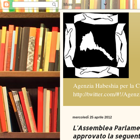
Agenzia Habeshia per la C
http://twitter.com/#!/Agen
mercoledì 25 aprile 2012
L'Assemblea Parlamen
approvato la seguent