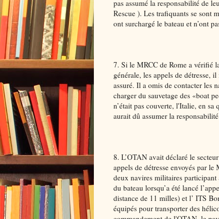
pas assumé la responsabilité de l
Rescue ). Les trafiquants se sont 
ont surchargé le bateau et n’ont pas
7. Si le MRCC de Rome a vérifié la
générale, les appels de détresse, il
assuré. Il a omis de contacter les 
charger du sauvetage des «boat pe
n’était pas couverte, l'Italie, en sa
aurait dû assumer la responsabilit
8. L’OTAN avait déclaré le secteur
appels de détresse envoyés par le
deux navires militaires participan
du bateau lorsqu’a été lancé l’app
distance de 11 milles) et l’ ITS Bor
équipés pour transporter des hélic
commandement de l'OTAN, le pays d