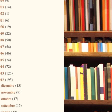
024
(4)
023
(14)
022
(1)
021
(6)
020
(19)
019
(22)
018
(50)
017
(54)
016
(46)
015
(74)
014
(72)
013
(125)
012
(193)
dicembre
(15)
►
novembre
(9)
►
ottobre
(17)
►
settembre
(15)
►
agosto
(12)