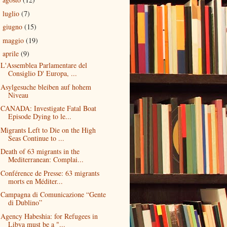
►
luglio
(7)
►
giugno
(15)
►
maggio
(19)
►
aprile
(9)
▼
L'Assemblea Parlamentare del
Consiglio D' Europa, ...
Asylgesuche bleiben auf hohem
Niveau
CANADA: Investigate Fatal Boat
Episode Dying to le...
Migrants Left to Die on the High
Seas Continue to ...
Death of 63 migrants in the
Mediterranean: Complai...
Conférence de Presse: 63 migrants
morts en Méditer...
Campagna di Comunicazione “Gente
di Dublino”
Agency Habeshia: for Refugees in
Libya must be a "...