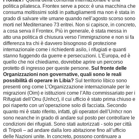
politica pilatesca. Frontex serve a poco: è una macchina che
consuma moltissimi soldi in pattugliamenti ma non è stata in
grado di salvare vite umane quando nell’agosto scorso sono
morti nel Mediterraneo 73 eritrei. Non si capisce, in concreto,
a cosa serva il Frontex. Più in generale, è stata messa in
atto una politica di chiusura verso l’immigrazione e non si fa
differenza tra chi è davvero bisognoso di protezione
internazionale come i richiedenti asilo, i rifugiati e quanti
stanno fuggendo da guerre e persecuzioni. L’Europa, ed è
quello che noi chiediamo, dovrebbe aprire un percorso
protetto di ingresso per queste persone.
Sul fronte delle
Organizzazioni non governative, quali sono le reali
possibilità di operare in Libia?
Sul territorio libico sono
presenti ong come L’Organizzazione internazionale per le
migrazioni (Oim) e istituzioni come l’Alto commissariato per i
Rifugiati dell’Onu (Unhcr), il cui ufficio è stato prima chiuso e
poi riaperto con un’operazione solo di facciata. Secondo
quanto mi è stato riferito, infatti, gli operatori dell’Unhcr non
sono neanche in grado di andare sul posto per controllare le
condizioni dei rifugiati. Sono stati autorizzati - solo per città
di Tripoli – ad andare dalla loro abitazione fino all’ufficio
delle Nazioni unite. In concreto, possono continuare a