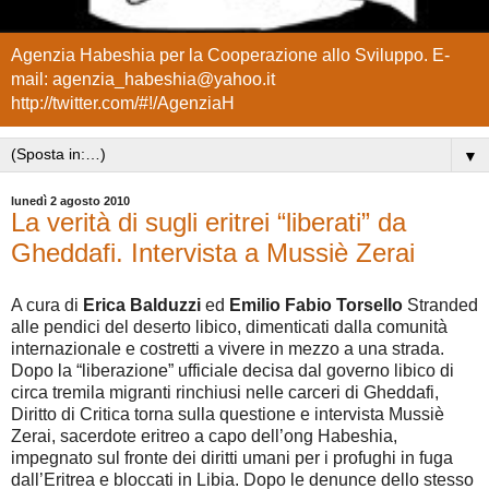
Agenzia Habeshia per la Cooperazione allo Sviluppo. E-
mail: agenzia_habeshia@yahoo.it
http://twitter.com/#!/AgenziaH
▼
lunedì 2 agosto 2010
La verità di sugli eritrei “liberati” da
Gheddafi. Intervista a Mussiè Zerai
A cura di
Erica Balduzzi
ed
Emilio Fabio Torsello
Stranded
alle pendici del deserto libico, dimenticati dalla comunità
internazionale e costretti a vivere in mezzo a una strada.
Dopo la “liberazione” ufficiale decisa dal governo libico di
circa tremila migranti rinchiusi nelle carceri di Gheddafi,
Diritto di Critica torna sulla questione e intervista Mussiè
Zerai, sacerdote eritreo a capo dell’ong Habeshia,
impegnato sul fronte dei diritti umani per i profughi in fuga
dall’Eritrea e bloccati in Libia. Dopo le denunce dello stesso