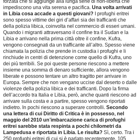
forzata che si aggiunge alla lunga serie di non-libertà che
impediscono una vita serena e pacifica.
Una volta arrivati
in Libia cosa accade a questi giovani?
I profughi eritrei
sono spesso vittime dei giri d’affari sia dei trafficanti che
della polizia libica, coinvolta nel commercio di esseri umani.
Quando i migranti attraversano il confine tra il Sudan e la
Libia e arrivano nella prima città oltre il confine, Kufra,
vengono consegnati da un trafficante all’altro. Spesso viene
chiamata la polizia che prende in custodia i profughi e li
rinchiude in centri di detenzione come quello di Kufra, uno
dei più terribili. Se poi queste persone riescono a mettere
insieme una somma di denaro sufficiente, allora vengono
liberate e possono tentare un altro tragitto per arrivare in
Europa. Sempre che non vengano uccise dal deserto o dalle
violenze della polizia libica e dei trafficanti. Dopo la firma
dell’accordo tra Italia e Libia, però, anche quanti riescono ad
arrivare sulla costa e a partire, spesso vengono riportati
indietro. In pochi riescono a superare controlli.
Secondo
una lettera di cui Diritto di Critica è in possesso, nel
maggio del 2010 un’imbarcazione carica di profughi
eritrei sarebbe stata respinta a pochi chilometri da
Lampedusa e riportata in Libia. Le risulta?
Sì, certo. Tra i
250 profughi eritrei di cui si è parlato recentemente, 105