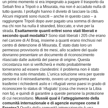
un primo momento si era impegnato a pagare il trasporto da
Sebah fino a Tripoli o a Misurata, ma non è accaduto nulla di
tutto questo. I profughi hanno il divieto di lasciare la città.
Alcuni migranti sono riusciti – anche in questo caso – a
raggiungere Tripoli dopo aver pagato una somma di denaro
ma chi non ha nulla è stranded, bloccato, e vive per la
strada.
Esattamente quanti eritrei sono stati liberati e
secondo quali modalità?
Sono stati liberati i 205 che erano
nel carcere di Al Braq, insieme a quanti erano rinchiusi nel
centro di detenzione di Misurata. È stato dato loro un
permesso provvisorio di tre mesi, allo scadere del quale
dovranno presentare un documento di riconoscimento
rilasciato dalle autorità del paese di origine. Questa
circostanza non si verificherà e molto probabilmente
torneranno ad essere clandestini: il problema non è stato
risolto ma solo rimandato. L’unica soluzione vera per queste
persone è il reinsediamento, ovvero un programma per
trasferire i richiedenti asilo e i rifugiati verso paesi in grado di
riconoscere lo status di ‘rifugiato’ (cosa che invece la Libia
non fa), e quindi di garantire a queste persone la protezione
di cui necessitano.
Mussiè qual è l’atteggiamento della
comunità internazionale e di agenzie europee come il
Frontex?
Quella della comunità internazionale è una