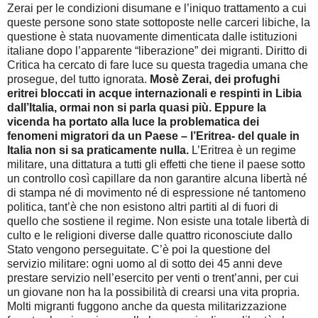
Zerai per le condizioni disumane e l’iniquo trattamento a cui
queste persone sono state sottoposte nelle carceri libiche, la
questione è stata nuovamente dimenticata dalle istituzioni
italiane dopo l’apparente “liberazione” dei migranti. Diritto di
Critica ha cercato di fare luce su questa tragedia umana che
prosegue, del tutto ignorata.
Mosè Zerai, dei profughi
eritrei bloccati in acque internazionali e respinti in Libia
dall’Italia, ormai non si parla quasi più. Eppure la
vicenda ha portato alla luce la problematica dei
fenomeni migratori da un Paese – l’Eritrea- del quale in
Italia non si sa praticamente nulla.
L’Eritrea è un regime
militare, una dittatura a tutti gli effetti che tiene il paese sotto
un controllo così capillare da non garantire alcuna libertà né
di stampa né di movimento né di espressione né tantomeno
politica, tant’è che non esistono altri partiti al di fuori di
quello che sostiene il regime. Non esiste una totale libertà di
culto e le religioni diverse dalle quattro riconosciute dallo
Stato vengono perseguitate. C’è poi la questione del
servizio militare: ogni uomo al di sotto dei 45 anni deve
prestare servizio nell’esercito per venti o trent’anni, per cui
un giovane non ha la possibilità di crearsi una vita propria.
Molti migranti fuggono anche da questa militarizzazione