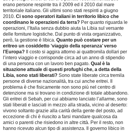
erano persone respinte tra il 2009 ed il 2010 dal mare
territoriale italiano. Gli ultimi sono stati respinti a giugno
2010.
Ci sono operatori italiani in territorio libico che
coordinano le operazioni da terra?
Per quanto riguarda le
operazioni, l’Italia senza dubbio aiuta la Libia sul versante
delle forniture logistiche. Dal punto di vista organizzativo,
però, la gestione è libica.
Quanto può costare per un
eritreo un cosiddetto ‘viaggio della speranza’ verso
l’Europa?
Il costo si aggira attorno ai quattromila dollari per
l’intero viaggio e corrisponde circa ad un anno di stipendio
di una persona con un lavoro ben pagato.
Qual è la
situazione attuale di questi profughi che, a detta della
Libia, sono stati liberati?
Sono state liberate circa tremila
persone di diverse nazionalità, tra cui anche eritrei. Il
problema è che fisicamente non sono più nel centro di
detenzione ma si trovano in condizione di totale abbandono.
Gli eritrei di Sebah, per cui abbiamo lanciato l’allarme, sono
stati liberati e lasciati in mezzo alla strada, vicino al deserto:
vivono soltanto grazie alla carità della gente del posto, ad
eccezione di chi è riuscito a farsi mandare qualcosa da
amici o parenti che risiedono in altre città. Per il resto, non
hanno ricevuto alcun tipo di assistenza. Il governo libico in