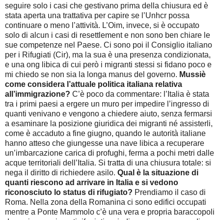
seguire solo i casi che gestivano prima della chiusura ed è
stata aperta una trattativa per capire se l’Unhcr possa
continuare o meno l’attività. L’Oim, invece, si è occupato
solo di alcun i casi di resettlement e non sono ben chiare le
sue competenze nel Paese. Ci sono poi il Consiglio italiano
per i Rifugiati (Cir), ma la sua è una presenza condizionata,
e una ong libica di cui però i migranti stessi si fidano poco e
mi chiedo se non sia la longa manus del governo.
Mussiè
come considera l’attuale politica italiana relativa
all’immigrazione?
C’è poco da commentare: l’Italia è stata
tra i primi paesi a ergere un muro per impedire l’ingresso di
quanti venivano e vengono a chiedere aiuto, senza fermarsi
a esaminare la posizione giuridica dei migranti né assisterli,
come è accaduto a fine giugno, quando le autorità italiane
hanno atteso che giungesse una nave libica a recuperare
un’imbarcazione carica di profughi, ferma a pochi metri dalle
acque territoriali dell’Italia. Si tratta di una chiusura totale: si
nega il diritto di richiedere asilo.
Qual è la situazione di
quanti riescono ad arrivare in Italia e si vedono
riconosciuto lo status di rifugiato?
Prendiamo il caso di
Roma. Nella zona della Romanina ci sono edifici occupati
mentre a Ponte Mammolo c’è una vera e propria baraccopoli