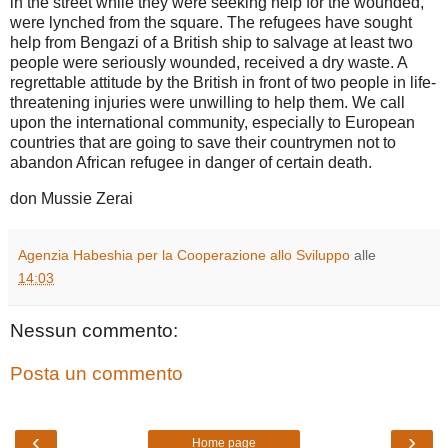
in the street
while
they were
seeking
help
for the wounded
,
were
lynched
from the square
.
The
refugees
have
sought
help from
Bengazi
of
a
British ship
to salvage
at least
two
people
were seriously wounded
, received
a
dry waste
.
A
regrettable
attitude
by
the
British
in front of
two
people
in
life-
threatening
injuries
were unwilling to
help them
.
We
call
upon
the international community
,
especially
to European
countries
that
are
going
to save
their
countrymen
not to
abandon
African
refugee
in danger
of
certain
death
.
don Mussie Zerai
Agenzia Habeshia per la Cooperazione allo Sviluppo
alle
14:03
Nessun commento:
Posta un commento
‹
›
Home page