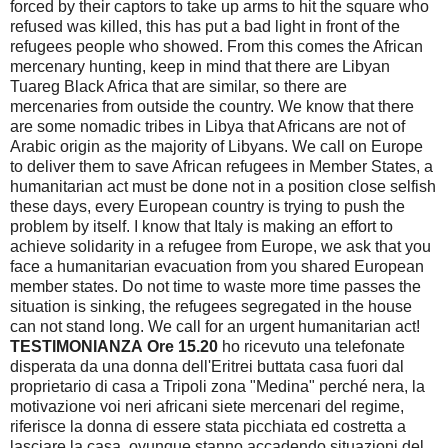
forced by their captors to take up arms to hit the square who
refused was killed, this has put a bad light in front of the
refugees
people who showed.
From this comes the African
mercenary hunting, keep in mind that there are Libyan
Tuareg Black Africa that are similar, so there are
mercenaries from outside the country.
We know that there
are some nomadic tribes in Libya that Africans are not of
Arabic origin as the majority of Libyans.
We call on Europe
to deliver them to save African refugees in Member States, a
humanitarian act must be done not in a position close selfish
these days, every European country is trying to push the
problem by itself.
I know that Italy is making an effort to
achieve solidarity in a refugee from Europe, we ask that you
face a humanitarian evacuation from you shared European
member states.
Do not time to waste more time passes the
situation is sinking, the refugees segregated in the house
can not stand long.
We call for an urgent humanitarian act!
TESTIMONIANZA
Ore 15.20
ho ricevuto una telefonate
disperata da una donna dell'Eritrei buttata casa fuori dal
proprietario di casa a Tripoli zona "Medina" perché nera, la
motivazione voi neri africani siete mercenari del regime,
riferisce la donna di essere stata picchiata ed costretta a
lasciare la casa, ovunque stanno accadendo situazioni del