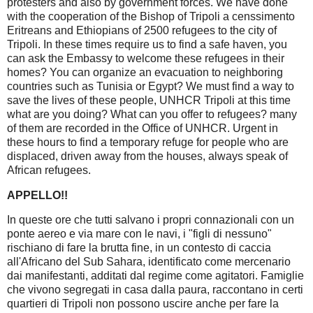
protesters
and
also
by government forces.
We
have done
with the
cooperation
of the Bishop
of
Tripoli
a
censsimento
Eritreans and Ethiopians
of
2500
refugees
to the city of
Tripoli
.
In
these times
require us to
find
a safe haven
, you
can
ask
the
Embassy
to welcome
these
refugees
in their
homes
?
You can
organize
an
evacuation
to
neighboring
countries
such as Tunisia
or
Egypt?
We must
find
a way to
save the
lives of
these people,
UNHCR
Tripoli
at this time
what
are you doing?
What can you
offer
to
refugees
?
many
of
them
are
recorded
in the Office
of
UNHCR
.
Urgent
in
these
hours
to find
a
temporary refuge
for people
who
are
displaced
,
driven
away
from the houses
,
always speak
of
African
refugees
.
APPELLO!!
In queste ore che tutti salvano i propri connazionali con un
ponte aereo e via mare con le navi, i "figli di nessuno"
rischiano di fare la brutta fine, in un contesto di caccia
all'Africano del Sub Sahara, identificato come mercenario
dai manifestanti, additati dal regime come agitatori. Famiglie
che vivono segregati in casa dalla paura, raccontano in certi
quartieri di Tripoli non possono uscire anche per fare la