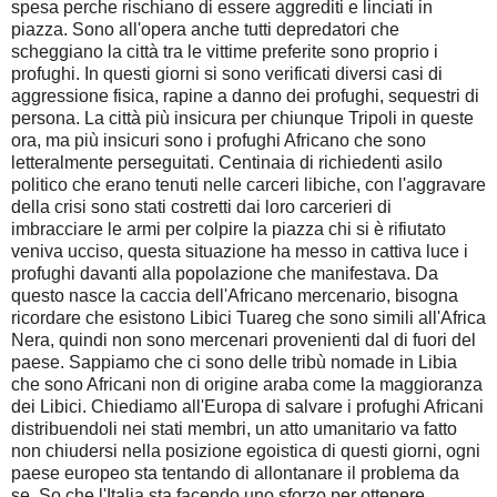
spesa perche rischiano di essere aggrediti e linciati in
piazza. Sono all'opera anche tutti depredatori che
scheggiano la città tra le vittime preferite sono proprio i
profughi. In questi giorni si sono verificati diversi casi di
aggressione fisica, rapine a danno dei profughi, sequestri di
persona. La città più insicura per chiunque Tripoli in queste
ora, ma più insicuri sono i profughi Africano che sono
letteralmente perseguitati. Centinaia di richiedenti asilo
politico che erano tenuti nelle carceri libiche, con l'aggravare
della crisi sono stati costretti dai loro carcerieri di
imbracciare le armi per colpire la piazza chi si è rifiutato
veniva ucciso, questa situazione ha messo in cattiva luce i
profughi davanti alla popolazione che manifestava. Da
questo nasce la caccia dell'Africano mercenario, bisogna
ricordare che esistono Libici Tuareg che sono simili all'Africa
Nera, quindi non sono mercenari provenienti dal di fuori del
paese. Sappiamo che ci sono delle tribù nomade in Libia
che sono Africani non di origine araba come la maggioranza
dei Libici. Chiediamo all'Europa di salvare i profughi Africani
distribuendoli nei stati membri, un atto umanitario va fatto
non chiudersi nella posizione egoistica di questi giorni, ogni
paese europeo sta tentando di allontanare il problema da
se. So che l'Italia sta facendo uno sforzo per ottenere