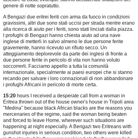
genere di notte sopratutto.
A Bengazi due eritrei feriti con arma da fuoco in condizioni
gravissimi, altri due sono stati uccisi per strada mentre erano
alla ricerca di aiuto per i feriti, sono stati linciati dalla piazza.
I profughi di Bengazi hanno chiesta aiuto ad una nave
inglese di metterli in salvo almeno le due persone ferite
gravemente, hanno ricevuto un rifiuto secco. Un
atteggiamento deplorevole da parte dei inglesi di fronte a
due persone ferite in pericolo di vita non hanno voluto
soccorrerli. Facciamo appello a tutta la comunità
internazionale, specialmente ai paesi europei che si stanno
recando per salvare i loro connazionali di non abbandonare
i profughi Africani in pericolo di morte certa.
15:20
hours
I received
a
desperate
call
from a
woman
in
Eritrea
thrown
out of the
house
owner
's
house
in
Tripoli
area
"
Medina
"
because
black
African blacks
are
the
reasons
you
mercenaries
of the regime
, said
the
woman
being
beaten
and
forced to
leave
Home
,
wherever
such situations
are
happening
at night
especially
.
A
Bengazi
two
Eritreans
with
gunshot
injuries
in serious condition
,
two others
were killed