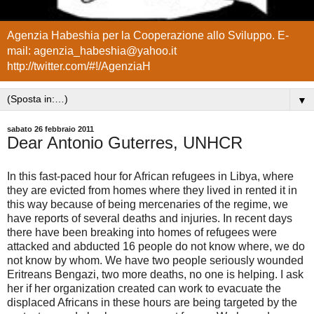
Agenzia Habeshia per la Cooperazione allo Sviluppo. E-
mail: agenzia_habeshia@yahoo.it
http://twitter.com/#!/AgenziaH
▼
sabato 26 febbraio 2011
Dear Antonio Guterres, UNHCR
In
this
fast-paced
hour
for
African
refugees
in
Libya
,
where
they are
evicted from
homes
where they lived
in
rented
it in
this way
because
of
being
mercenaries
of the regime
,
we
have
reports
of
several
deaths
and injuries
.
In
recent days
there
have
been
breaking
into
homes
of
refugees
were
attacked and
abducted
16
people
do not know
where
,
we do
not know
by whom
.
We have
two
people
seriously
wounded
Eritreans
Bengazi
,
two more
deaths
,
no one
is helping
.
I ask
her
if
her
organization created
can work
to
evacuate
the
displaced
Africans
in these
hours
are
being targeted
by the