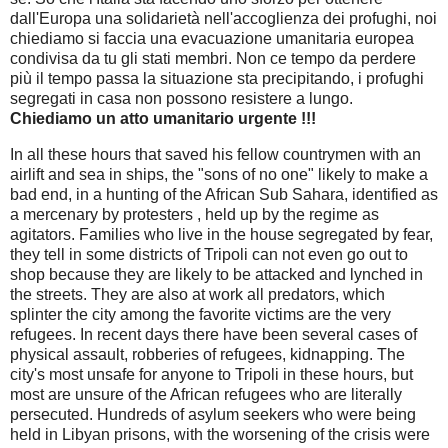
dall'Europa una solidarietà nell'accoglienza dei profughi, noi
chiediamo si faccia una evacuazione umanitaria europea
condivisa da tu gli stati membri. Non ce tempo da perdere
più il tempo passa la situazione sta precipitando, i profughi
segregati in casa non possono resistere a lungo.
Chiediamo un atto umanitario urgente !!!
In all these hours that saved his fellow countrymen with an
airlift and sea in ships, the "sons of no one" likely to make a
bad end, in a hunting of the African Sub Sahara, identified as
a mercenary by protesters
, held up by the regime as
agitators.
Families who live in the house segregated by fear,
they tell in some districts of Tripoli can not even go out to
shop because they are likely to be attacked and lynched in
the streets.
They are also at work all predators, which
splinter the city among the favorite victims are the very
refugees.
In recent days there have been several cases of
physical assault, robberies of refugees, kidnapping.
The
city's most unsafe for anyone to Tripoli in these hours, but
most are unsure of the African refugees who are literally
persecuted.
Hundreds of asylum seekers who were being
held in Libyan prisons, with the worsening of the crisis were